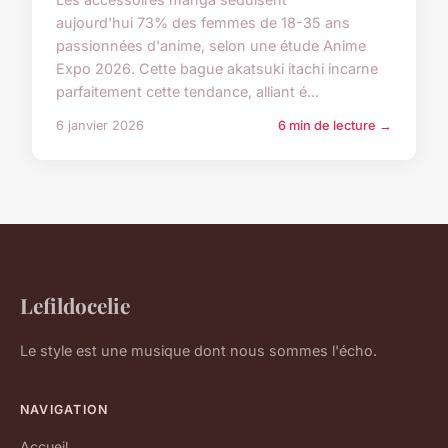
aujourd'hui 73% des femmes de 18-35 ans
passionnées d'anime, selon une étude Anime
Expo 2026. Cette bague akatsuki itachi incarne
parfaitement cette tendance, alliant é...
6 janvier 2026
6 min de lecture →
Lefildocelie
Le style est une musique dont nous sommes l'écho.
NAVIGATION
Accueil