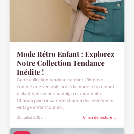
Mode Rétro Enfant : Explorez
Notre Collection Tendance
Inédite !
Cette collection tendance enfant s'impose
comme une véritable ode à la mode rétro enfant,
mêlant habilement nostalgia et modernité.
Chaque pièce incarne le charme des vêtements
vintage enfant tout en ...
20 juillet 2025
6 min de lecture →