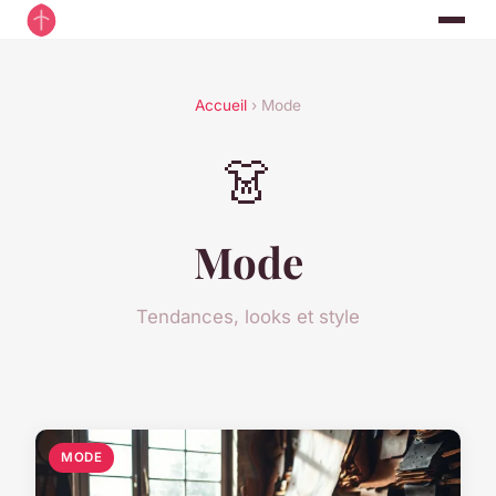
Accueil
› Mode
👗
Mode
Tendances, looks et style
MODE