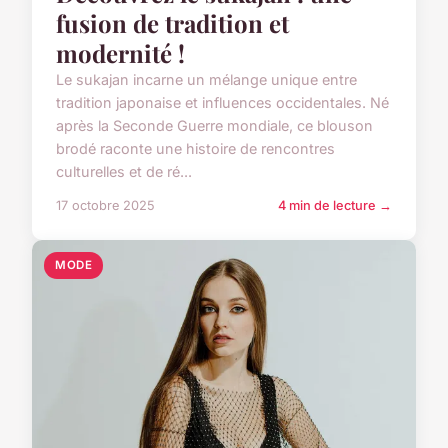
fusion de tradition et
modernité !
Le sukajan incarne un mélange unique entre
tradition japonaise et influences occidentales. Né
après la Seconde Guerre mondiale, ce blouson
brodé raconte une histoire de rencontres
culturelles et de ré...
17 octobre 2025
4 min de lecture →
MODE