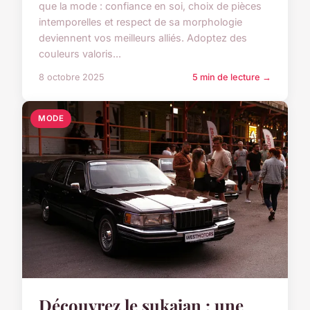
que la mode : confiance en soi, choix de pièces
intemporelles et respect de sa morphologie
deviennent vos meilleurs alliés. Adoptez des
couleurs valoris...
8 octobre 2025
5 min de lecture →
MODE
Découvrez le sukajan : une