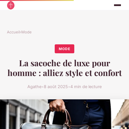
Accueil
›
Mode
MODE
La sacoche de luxe pour
homme : alliez style et confort
Agathe
•
8 août 2025
•
4 min de lecture