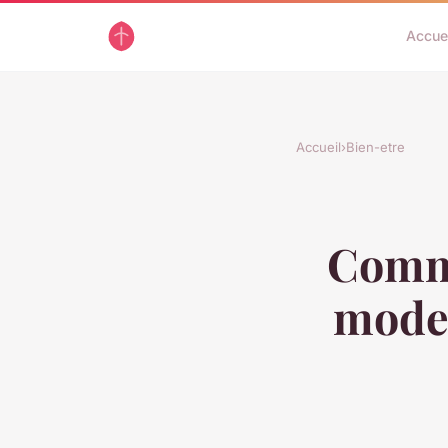
Accue
Accueil
›
Bien-etre
Comme
mode 