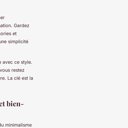
ier
isation. Gardez
ories et
une simplicité
e avec ce style.
 vous restez
re. La clé est la
et bien-
 du minimalisme