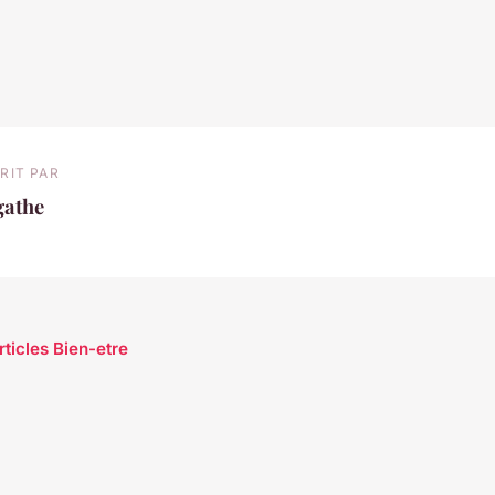
RIT PAR
gathe
rticles Bien-etre