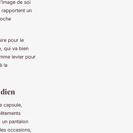
 l’image de soi
s rapportent un
roche
ire pour le
, qui va bien
omme levier pour
à la
idien
e capsule,
 vêtements
, un pantalon
ples occasions,