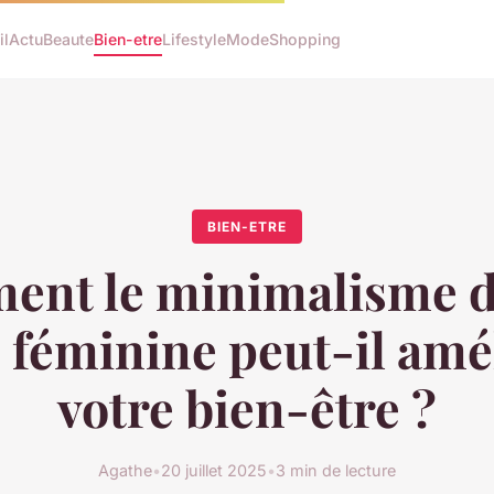
il
Actu
Beaute
Bien-etre
Lifestyle
Mode
Shopping
BIEN-ETRE
nt le minimalisme d
féminine peut-il amé
votre bien-être ?
Agathe
•
20 juillet 2025
•
3 min de lecture