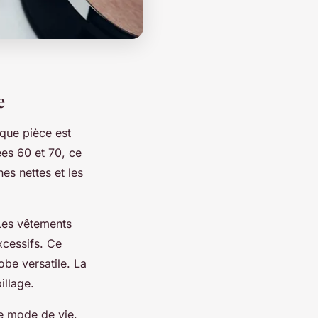
e
que pièce est
ées 60 et 70, ce
nes nettes et les
 Les vêtements
cessifs. Ce
obe versatile. La
illage.
le mode de vie.