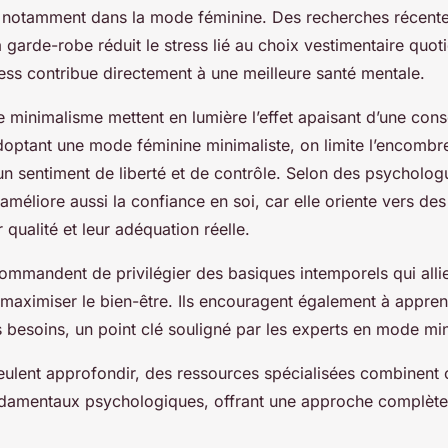
e, notamment dans la mode féminine. Des recherches récent
a garde-robe réduit le stress lié au choix vestimentaire quot
ess contribue directement à une meilleure santé mentale.
le minimalisme mettent en lumière l’effet apaisant d’une co
doptant une mode féminine minimaliste, on limite l’encombr
un sentiment de liberté et de contrôle. Selon des psycholog
méliore aussi la confiance en soi, car elle oriente vers de
 qualité et leur adéquation réelle.
commandent de privilégier des basiques intemporels qui allie
 maximiser le bien-être. Ils encouragent également à appren
 besoins, un point clé souligné par les experts en mode min
eulent approfondir, des ressources spécialisées combinent 
ndamentaux psychologiques, offrant une approche complèt