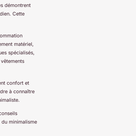
es démontrent
idien. Cette
nsommation
ement matériel,
ues spécialisés,
s vêtements
nt confort et
dre à connaître
imaliste.
conseils
e du minimalisme