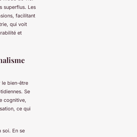
s superflus. Les
ions, facilitant
rie, qui voit
abilité et
malisme
le bien-être
otidiennes. Se
e cognitive,
sation, ce qui
 soi. En se